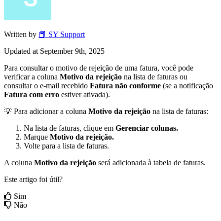
Written by
📕 SY Support
Updated at September 9th, 2025
Para
consultar
o
motivo
de
rejei
ç
ã
o
de
uma
fatura
,
voc
ê
pode
verificar
a
coluna
Motivo
da
rejei
ç
ã
o
na
lista
de
faturas
ou
consultar
o
e
-
mail
recebido
Fatura
n
ã
o
conforme
(
se
a
notifica
ç
ã
o
Fatura
com
erro
estiver
ativada
)
.

Para
adicionar
a
coluna
Motivo
da
rejei
ç
ã
o
na
lista
de
faturas
:
Na
lista
de
faturas
,
clique
em
Gerenciar
colunas
.
Marque
Motivo
da
rejei
ç
ã
o
.
Volte
para
a
lista
de
faturas
.
A
coluna
Motivo
da
rejei
ç
ã
o
ser
á
adicionada
à
tabela
de
faturas
.
Este artigo foi útil?
Sim
Não