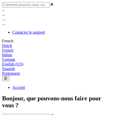
...
...
...
...
Contacter le support
French
Dutch
French
Italian
German
English (US)
Spanish
Portuguese
Accueil
Bonjour, que pouvons-nous faire pour
vous ?