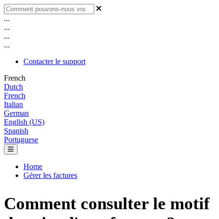
...
...
...
...
Contacter le support
French
Dutch
French
Italian
German
English (US)
Spanish
Portuguese
Home
Gérer les factures
Comment consulter le motif