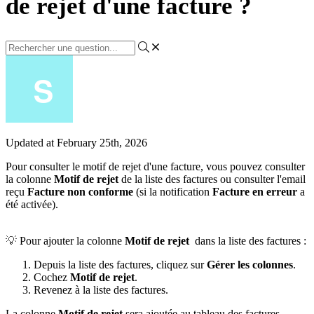
de rejet d'une facture ?
Updated at February 25th, 2026
Pour
consulter
le
motif
de
rejet
d
'
une
facture
,
vous
pouvez
consulter
la
colonne
Motif
de
rejet
de
la
liste
des
factures
ou
consulter
l
'
email
re
ç
u
Facture
non
conforme
(
si
la
notification
Facture
en
erreur
a
é
t
é
activ
é
e
)
.

Pour
ajouter
la
colonne
Motif
de
rejet
dans
la
liste
des
factures
:
Depuis
la
liste
des
factures
,
cliquez
sur
G
é
rer
les
colonnes
.
Cochez
Motif
de
rejet
.
Revenez
à
la
liste
des
factures
.
La
colonne
Motif
de
rejet
sera
ajout
é
e
au
tableau
des
factures
.