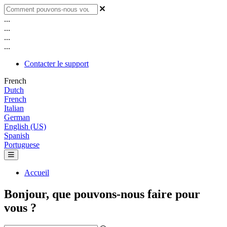
...
...
...
...
Contacter le support
French
Dutch
French
Italian
German
English (US)
Spanish
Portuguese
Accueil
Bonjour, que pouvons-nous faire pour
vous ?