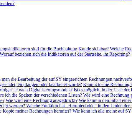
 senden?
ngsindikatoren sind für die Buchhaltung Kunde sichtbar?
Welche Rec
Worauf beziehen sich die Indikatoren auf der Startseite, im Reporting?
 man die Bearbeitung der auf SY eingereichten Rechnungen nachverfo
esendet, empfangen oder bearbeitet wurde?
Kann ich eine Rechnung ko
nfolge? Je nach Digitalisierungsmodus?
Ist es möglich, in der Liste d
re ich die Spalten der verschiedenen Listen?
Wie wird eine Rechnung 
se?
Wie wird eine Rechnung ausgedruckt?
Wie kann in den Inhalt ein
ezeigt werden?
Welche Funktion hat „Herunterladen“ in den Linien de
ne Kopie meiner Rechnungen herunter?
Wie kann ich alle meine auf SY