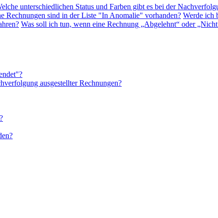
elche unterschiedlichen Status und Farben gibt es bei der Nachverfol
e Rechnungen sind in der Liste "In Anomalie" vorhanden?
Werde ich 
ahren?
Was soll ich tun, wenn eine Rechnung „Abgelehnt“ oder „Nicht
endet"?
achverfolgung ausgestellter Rechnungen?
?
den?