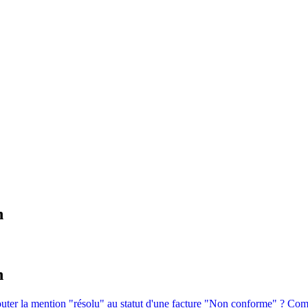
n
n
ter la mention "résolu" au statut d'une facture "Non conforme" ?
Comm