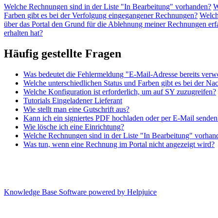
Welche Rechnungen sind in der Liste "In Bearbeitung" vorhanden?
W
Farben gibt es bei der Verfolgung eingegangener Rechnungen?
Welch
über das Portal den Grund für die Ablehnung meiner Rechnungen erf
erhalten hat?
Häufig gestellte Fragen
Was bedeutet die Fehlermeldung "E-Mail-Adresse bereits verw
Welche unterschiedlichen Status und Farben gibt es bei der N
Welche Konfiguration ist erforderlich, um auf SY zuzugreifen?
Tutorials Eingeladener Lieferant
Wie stellt man eine Gutschrift aus?
Kann ich ein signiertes PDF hochladen oder per E-Mail senden
Wie lösche ich eine Einrichtung?
Welche Rechnungen sind in der Liste "In Bearbeitung" vorhan
Was tun, wenn eine Rechnung im Portal nicht angezeigt wird?
Knowledge Base Software powered by Helpjuice