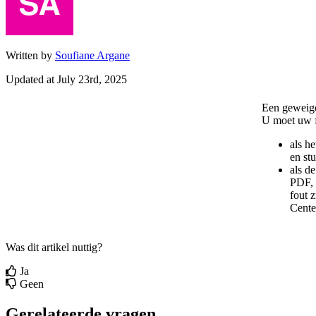
Written by
Soufiane Argane
Updated at July 23rd, 2025
Een
geweig
U
moet
uw
als
he
en
st
als
de
PDF
,
fout
z
Cente
Was dit artikel nuttig?
Ja
Geen
Gerelateerde vragen