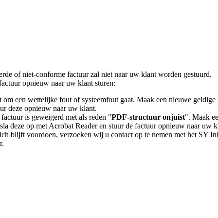
erde
of
niet
-
conforme
factuur
zal
niet
naar
uw
klant
worden
gestuurd
.
factuur
opnieuw
naar
uw
klant
sturen
:
t
om
een
wettelijke
fout
of
systeemfout
gaat
.
Maak
een
nieuwe
geldige
uur
deze
opnieuw
naar
uw
klant
.
factuur
is
geweigerd
met
als
reden
"
PDF
-
structuur
onjuist
"
.
Maak
e
sla
deze
op
met
Acrobat
Reader
en
stuur
de
factuur
opnieuw
naar
uw
k
ich
blijft
voordoen
,
verzoeken
wij
u
contact
op
te
nemen
met
het
SY
In
r
.