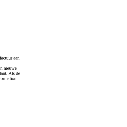
factuur
aan
en
nieuwe
lant
.
Als
de
formation