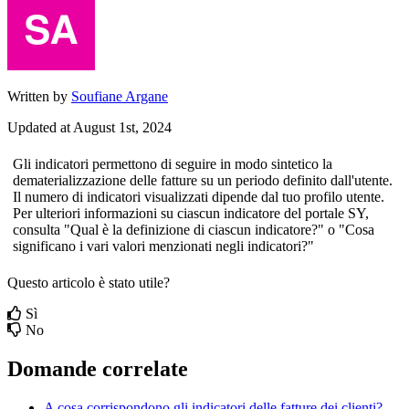
Written by
Soufiane Argane
Updated at August 1st, 2024
Gli
indicatori
permettono
di
seguire
in
modo
sintetico
la
dematerializzazione
delle
fatture
su
un
periodo
definito
dall
'
utente
.
Il
numero
di
indicatori
visualizzati
dipende
dal
tuo
profilo
utente
.
Per
ulteriori
informazioni
su
ciascun
indicatore
del
portale
SY
,
consulta
"
Qual
è
la
definizione
di
ciascun
indicatore
?
"
o
"
Cosa
significano
i
vari
valori
menzionati
negli
indicatori
?
"
Questo articolo è stato utile?
Sì
No
Domande correlate
A cosa corrispondono gli indicatori delle fatture dei clienti?