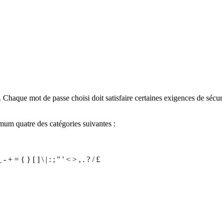
.
Chaque
mot
de
passe
choisi
doit
satisfaire
certaines
exigences
de
s
é
cur
imum
quatre
des
cat
é
gories
suivantes
:
_
-
+
=
{
}
[
]
\
|
:
;
"
'
<
>
,
.
?
/
£