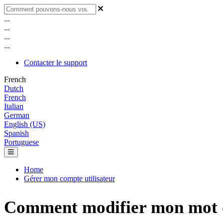
...
...
...
...
Contacter le support
French
Dutch
French
Italian
German
English (US)
Spanish
Portuguese
Home
Gérer mon compte utilisateur
Comment modifier mon mot d