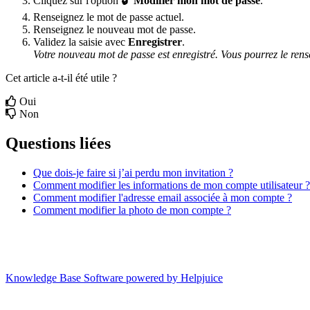
Cliquez
sur
l
'
option

Modifier
mon
mot
de
passe
.
Renseignez
le
mot
de
passe
actuel
.
Renseignez
le
nouveau
mot
de
passe
.
Validez
la
saisie
avec
Enregistrer
.
Votre
nouveau
mot
de
passe
est
enregistr
é
.
Vous
pourrez
le
rens
Cet article a-t-il été utile ?
Oui
Non
Questions liées
Que dois-je faire si j’ai perdu mon invitation ?
Comment modifier les informations de mon compte utilisateur ?
Comment modifier l'adresse email associée à mon compte ?
Comment modifier la photo de mon compte ?
Knowledge Base Software powered by Helpjuice