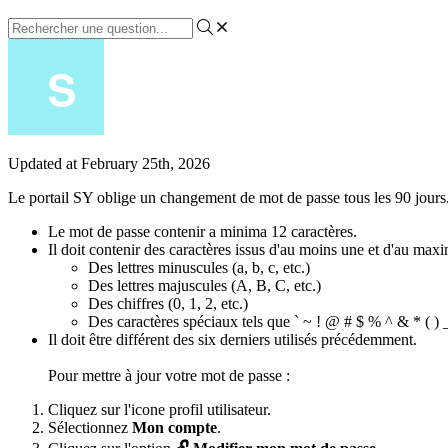
Updated at February 25th, 2026
Le
portail
SY
oblige
un
changement
de
mot
de
passe
tous
les
90
jours
Le
mot
de
passe
contenir
a
minima
12
caract
è
res
.
Il
doit
contenir
des
caract
è
res
issus
d
'
au
moins
une
et
d
'
au
max
Des
lettres
minuscules
(
a
,
b
,
c
,
etc
.
)
Des
lettres
majuscules
(
A
,
B
,
C
,
etc
.
)
Des
chiffres
(
0
,
1
,
2
,
etc
.
)
Des
caract
è
res
sp
é
ciaux
tels
que
`
~
!
@
#
$
%
^
&
*
(
)
Il
doit
ê
tre
diff
é
rent
des
six
derniers
utilis
é
s
pr
é
c
é
demment
.
Pour
mettre
à
jour
votre
mot
de
passe
:
Cliquez
sur
l
'
icone
profil
utilisateur
.
S
é
lectionnez
Mon
compte
.