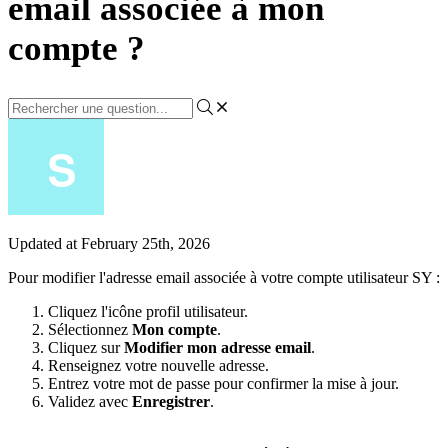
email associée à mon
compte ?
Updated at February 25th, 2026
Pour
modifier
l
'
adresse
email
associ
é
e
à
votre
compte
utilisateur
SY
:
Cliquez
l
'
ic
ô
ne
profil
utilisateur
.
S
é
lectionnez
Mon
compte
.
Cliquez
sur
Modifier
mon
adresse
email
.
Renseignez
votre
nouvelle
adresse
.
Entrez
votre
mot
de
passe
pour
confirmer
la
mise
à
jour
.
Validez
avec
Enregistrer
.