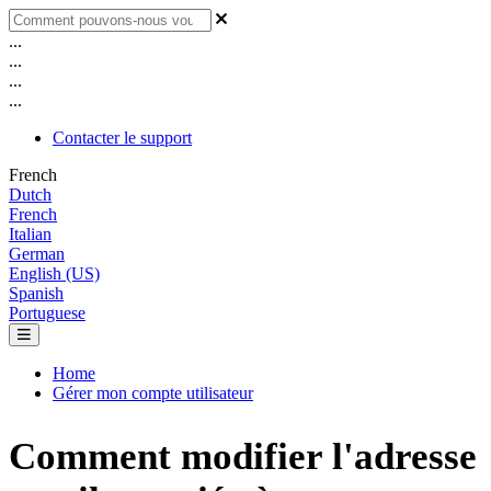
...
...
...
...
Contacter le support
French
Dutch
French
Italian
German
English (US)
Spanish
Portuguese
Home
Gérer mon compte utilisateur
Comment modifier l'adresse