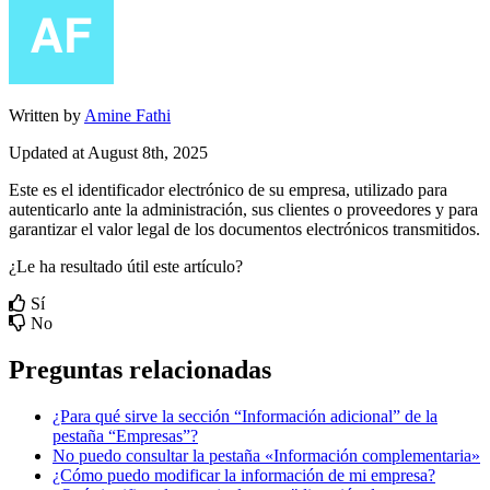
Written by
Amine Fathi
Updated at August 8th, 2025
Este
es
el
identificador
electr
ó
nico
de
su
empresa
,
utilizado
para
autenticarlo
ante
la
administraci
ó
n
,
sus
clientes
o
proveedores
y
para
garantizar
el
valor
legal
de
los
documentos
electr
ó
nicos
transmitidos
.
¿Le ha resultado útil este artículo?
Sí
No
Preguntas relacionadas
¿Para qué sirve la sección “Información adicional” de la
pestaña “Empresas”?
No puedo consultar la pestaña «Información complementaria»
¿Cómo puedo modificar la información de mi empresa?