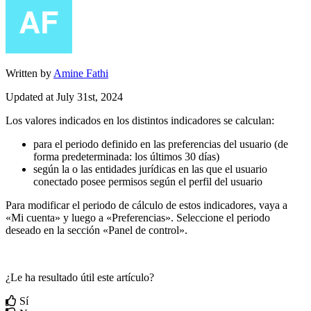
Written by
Amine Fathi
Updated at July 31st, 2024
Los
valores
indicados
en
los
distintos
indicadores
se
calculan
:
para
el
periodo
definido
en
las
preferencias
del
usuario
(
de
forma
predeterminada
:
los
ú
ltimos
30
d
í
as
)
seg
ú
n
la
o
las
entidades
jur
í
dicas
en
las
que
el
usuario
conectado
posee
permisos
seg
ú
n
el
perfil
del
usuario
Para
modificar
el
periodo
de
c
á
lculo
de
estos
indicadores
,
vaya
a
«
Mi
cuenta
»
y
luego
a
«
Preferencias
»
.
Seleccione
el
periodo
deseado
en
la
secci
ó
n
«
Panel
de
control
»
.
¿Le ha resultado útil este artículo?
Sí