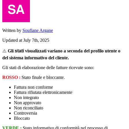
Written by
Soufiane Argane
Updated at July 7th, 2025
⚠
Gli
stati
visualizzati
variano
a
seconda
del
profilo
utente
o
del
sistema
informativo
del
cliente
.
Gli
stati
di
elaborazione
delle
fatture
ricevute
sono
:
ROSSO
:
Stato
finale
e
bloccante
.
Fattura
non
conforme
Fattura
rifiutata
elettronicamente
Non
integrato
Non
approvato
Non
riconciliato
Controversia
Bloccato
VERDE
:
Stato
informativo
di
conformit
à
nel
processo
di