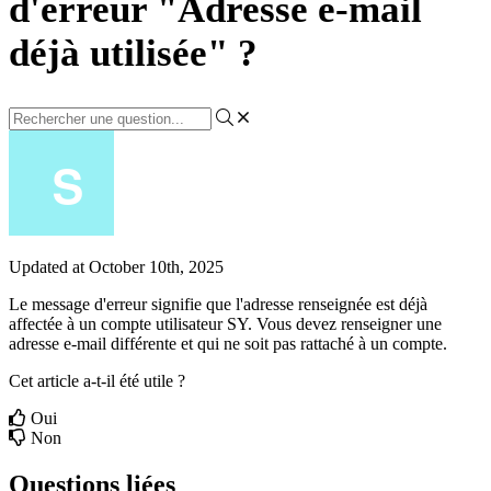
d'erreur "Adresse e-mail
déjà utilisée" ?
Updated at October 10th, 2025
Le
message
d
'
erreur
signifie
que
l
'
adresse
renseign
é
e
est
d
é
j
à
affect
é
e
à
un
compte
utilisateur
SY
.
Vous
devez
renseigner
une
adresse
e
-
mail
diff
é
rente
et
qui
ne
soit
pas
rattach
é
à
un
compte
.
Cet article a-t-il été utile ?
Oui
Non
Questions liées