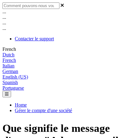
...
...
...
...
Contacter le support
French
Dutch
French
Italian
German
English (US)
Spanish
Portuguese
Home
Gérer le compte d'une société
Que signifie le message